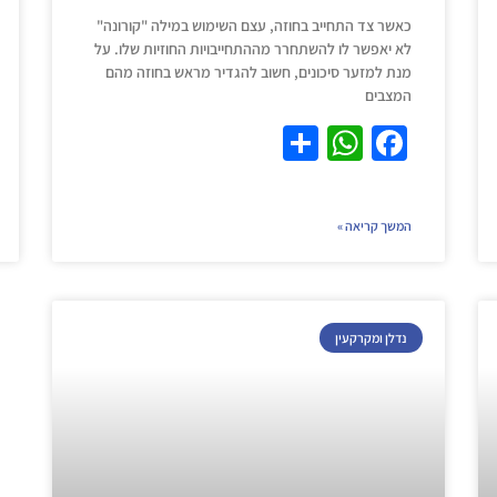
כאשר צד התחייב בחוזה, עצם השימוש במילה "קורונה"
לא יאפשר לו להשתחרר מההתחייבויות החוזיות שלו. על
מנת למזער סיכונים, חשוב להגדיר מראש בחוזה מהם
המצבים
S
W
F
h
h
a
ar
at
c
המשך קריאה »
e
s
e
A
b
p
o
נדלן ומקרקעין
p
o
k