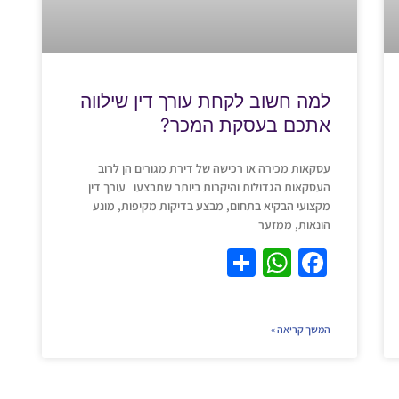
למה חשוב לקחת עורך דין שילווה
אתכם בעסקת המכר?
עסקאות מכירה או רכישה של דירת מגורים הן לרוב
העסקאות הגדולות והיקרות ביותר שתבצעו עורך דין
מקצועי הבקיא בתחום, מבצע בדיקות מקיפות, מונע
הונאות, ממזער
S
W
F
h
h
a
ar
at
c
המשך קריאה »
e
s
e
A
b