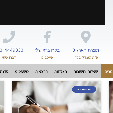
תוצרת הארץ 3
בקרו בדף שלי
3-4449833
פ״ת (מגדלי בסר)
פייסבוק
דברו איתי
רים
שאלות ותשובות
הצלחות
הרצאות
משפטיפ
סדנה-
חוזים מסחריים