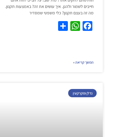
החלטתם להקים אתר? מזל טוב! על הבייבי הזה אתם
חייבים לשמור ולהגן. איך עושים את זה? באמצעות תקנון.
מה זה בעצם תקנון? כלי משפטי שמסדיר
S
W
F
h
h
a
ar
at
c
e
s
e
A
b
המשך קריאה »
p
o
p
o
k
נדלן ומקרקעין