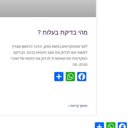
מהי בדיקת בעלות ?
לפני שמתקדמים במשא ומתן, הדבר הראשון שצריך
לעשות הוא לבדוק את מצב הזכויות בנכס. הבדיקה
המקדמית הזו מאפשרת לבדוק את הזהות של מוכרי
הנכס, מה
S
W
F
h
h
a
ar
at
c
e
s
e
המשך קריאה »
A
b
p
o
S
W
F