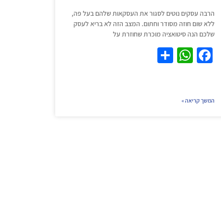
הרבה עסקים נוטים לסגור את העסקאות שלהם בעל פה,
ללא שום חוזה מסודר וחתום. המצב הזה לא בריא לעסק
שלכם הנה סיטואציה מוכרת שחוזרת על
S
W
F
h
h
a
ar
at
c
e
s
e
המשך קריאה »
A
b
p
o
p
o
k