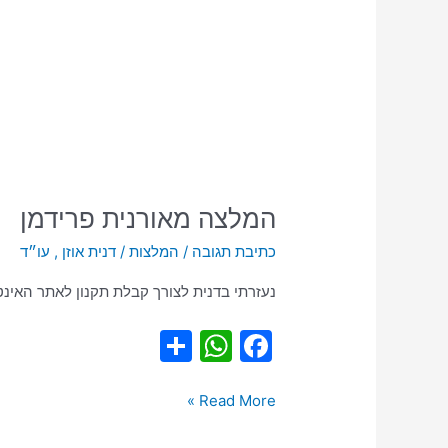
המלצה
המלצה מאורנית פרידמן
מאורנית
כתיבת תגובה
/
המלצות
/
דנית אוזן , עו״ד
פרידמן
נעזרתי בדנית לצורך קבלת תקנון לאתר האינטר
S
W
F
h
h
a
ar
at
c
Read More »
e
s
e