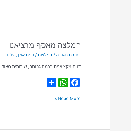
A
b
p
o
p
o
k
המלצה
המלצה מאסף מרציאנו
מאסף
כתיבת תגובה
/
המלצות
/
דנית אוזן , עו״ד
מרציאנו
דנית מקצוענית ברמה גבוהה, שירותית מאוד, 
S
W
F
h
h
a
ar
at
c
Read More »
e
s
e
A
b
p
o