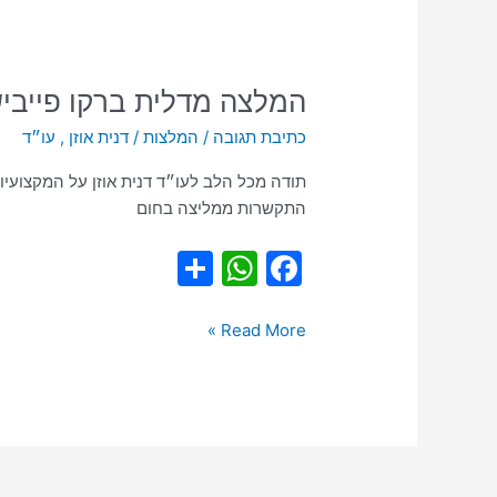
p
o
k
המלצה
המלצה מדלית ברקו פייבי
מדלית
כתיבת תגובה
/
המלצות
/
דנית אוזן , עו״ד
ברקו
פייביש
תודה מכל הלב לעו״ד דנית אוזן על המקצועיו
התקשרות ממליצה בחום
S
W
F
h
h
a
ar
at
c
Read More »
e
s
e
A
b
p
o
p
o